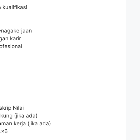
kualifikasi
enagakerjaan
an karir
ofesional
krip Nilai
kung (jika ada)
man kerja (jika ada)
4×6