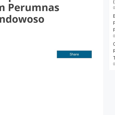
0
0
0