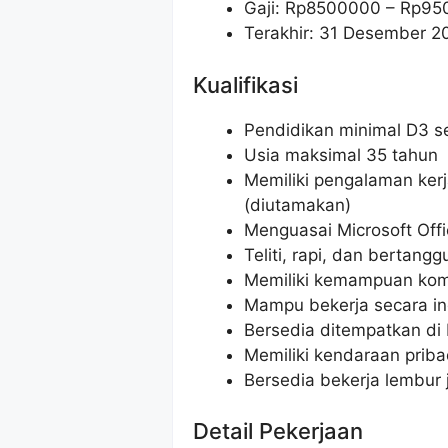
Gaji: Rp
8500000
– Rp
95
Terakhir: 31 Desember 2
Kualifikasi
Pendidikan minimal D3 s
Usia maksimal 35 tahun
Memiliki pengalaman kerj
(diutamakan)
Menguasai Microsoft Offi
Teliti, rapi, dan bertang
Memiliki kemampuan kom
Mampu bekerja secara in
Bersedia ditempatkan d
Memiliki kendaraan priba
Bersedia bekerja lembur 
Detail Pekerjaan