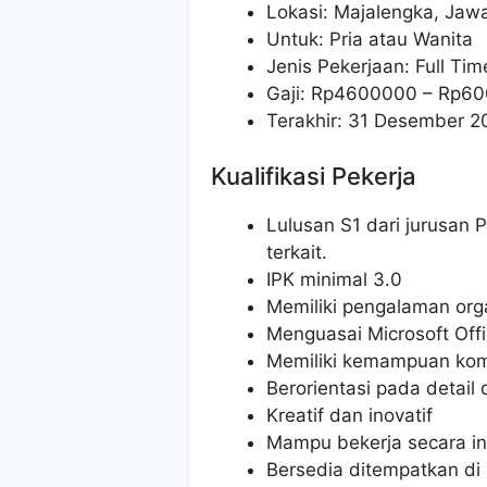
Lokasi: Majalengka, Jaw
Untuk: Pria atau Wanita
Jenis Pekerjaan: Full Tim
Gaji: Rp
4600000
– Rp
60
Terakhir: 31 Desember 2
Kualifikasi Pekerja
Lulusan S1 dari jurusan 
terkait.
IPK minimal 3.0
Memiliki pengalaman orga
Menguasai Microsoft Offi
Memiliki kemampuan komu
Berorientasi pada detai
Kreatif dan inovatif
Mampu bekerja secara in
Bersedia ditempatkan di