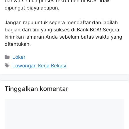
bahwa semua proses rekrutmen di BCA tidak
dipungut biaya apapun.
Jangan ragu untuk segera mendaftar dan jadilah
bagian dari tim yang sukses di Bank BCA! Segera
kirimkan lamaran Anda sebelum batas waktu yang
ditentukan.
Kategori
Loker
Tag
Lowongan Kerja Bekasi
Tinggalkan komentar
Komentar