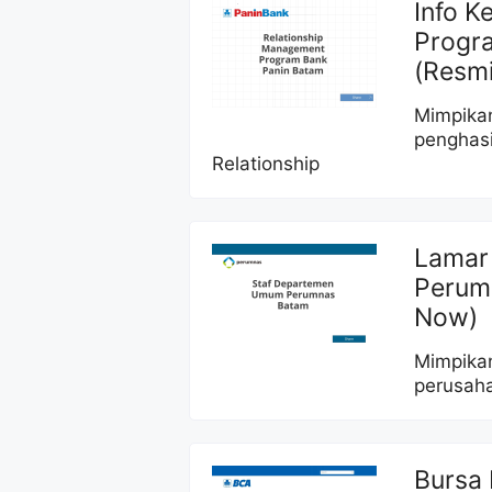
Info K
Progr
(Resmi
Mimpikan
penghas
Relationship
Lamar
Perum
Now)
Mimpikan
perusah
Bursa 