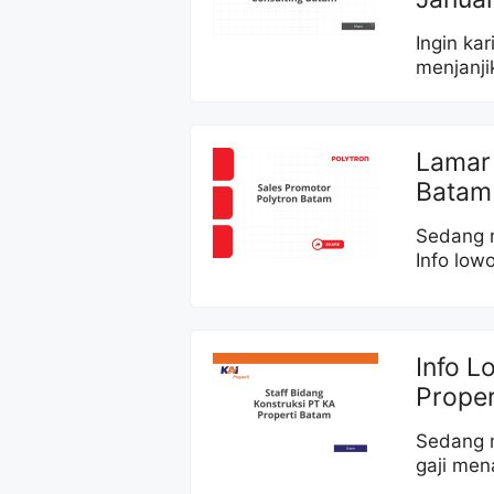
Ingin kar
menjanji
Lamar 
Batam
Sedang m
Info low
Info L
Proper
Sedang m
gaji men