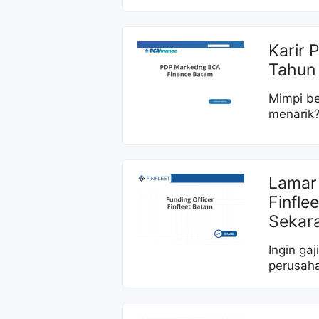
Karir 
Tahun
Mimpi be
menarik?
Lamar 
Finfle
Sekar
Ingin ga
perusaha