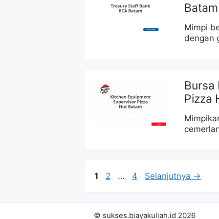
Batam
Mimpi be
dengan 
Bursa 
Pizza 
Mimpikan
cemerlan
Halaman
Halaman
Halaman
1
2
…
4
Selanjutnya
→
© sukses.biayakuliah.id 2026