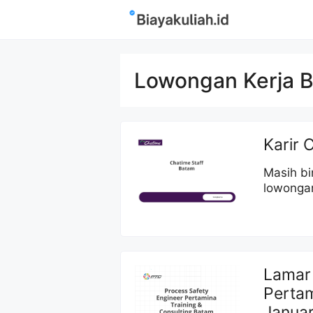
Langsung
ke
isi
Lowongan Kerja 
Karir 
Masih bi
lowongan
Lamar 
Pertam
Januar