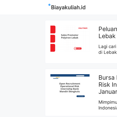
Langsung
ke
isi
Peluan
Lebak
Lagi car
di Lebak
Bursa 
Risk I
Januar
Mimpimu 
Indonesi