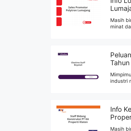
Info L
Lumaj
Masih bi
minat da
Peluan
Tahun
Mimpimu 
industri
Info K
Proper
Masih bi